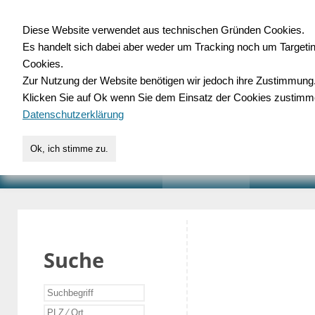
Diese Website verwendet aus technischen Gründen Cookies.
Es handelt sich dabei aber weder um Tracking noch um Targeti
Gewerbedatenbank.o
Cookies.
Zur Nutzung der Website benötigen wir jedoch ihre Zustimmung
für Handwerk, Dienstleist
Klicken Sie auf Ok wenn Sie dem Einsatz der Cookies zustimm
Datenschutzerklärung
Ok, ich stimme zu.
START
SUCHE
VERZEICHNIS
AKTUELLE
Suche