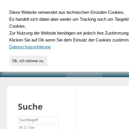
Diese Website verwendet aus technischen Gründen Cookies.
Es handelt sich dabei aber weder um Tracking noch um Targeti
Gewerbedatenbank.o
Cookies.
Zur Nutzung der Website benötigen wir jedoch ihre Zustimmung
für Handwerk, Dienstleist
Klicken Sie auf Ok wenn Sie dem Einsatz der Cookies zustimm
Datenschutzerklärung
Ok, ich stimme zu.
START
SUCHE
VERZEICHNIS
AKTUELLE
Suche