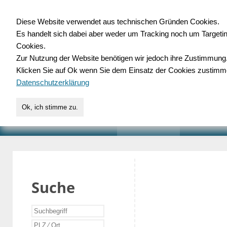
Diese Website verwendet aus technischen Gründen Cookies.
Es handelt sich dabei aber weder um Tracking noch um Targeti
Gewerbedatenbank.o
Cookies.
Zur Nutzung der Website benötigen wir jedoch ihre Zustimmung
für Handwerk, Dienstleist
Klicken Sie auf Ok wenn Sie dem Einsatz der Cookies zustimm
Datenschutzerklärung
Ok, ich stimme zu.
START
SUCHE
VERZEICHNIS
AKTUELLE
Suche