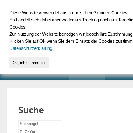
Diese Website verwendet aus technischen Gründen Cookies.
Es handelt sich dabei aber weder um Tracking noch um Targeti
Gewerbedatenbank.o
Cookies.
Zur Nutzung der Website benötigen wir jedoch ihre Zustimmung
für Handwerk, Dienstleist
Klicken Sie auf Ok wenn Sie dem Einsatz der Cookies zustimm
Datenschutzerklärung
Ok, ich stimme zu.
START
SUCHE
VERZEICHNIS
AKTUELLE
Suche