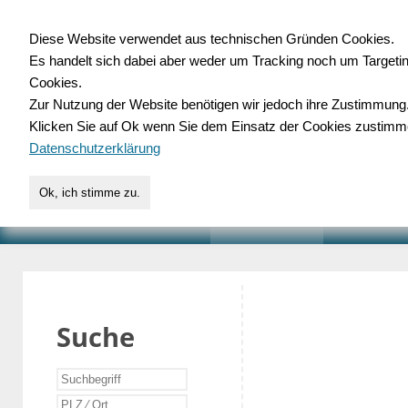
Diese Website verwendet aus technischen Gründen Cookies.
Es handelt sich dabei aber weder um Tracking noch um Targeti
Gewerbedatenbank.o
Cookies.
Zur Nutzung der Website benötigen wir jedoch ihre Zustimmung
für Handwerk, Dienstleist
Klicken Sie auf Ok wenn Sie dem Einsatz der Cookies zustimm
Datenschutzerklärung
Ok, ich stimme zu.
START
SUCHE
VERZEICHNIS
AKTUELLE
Suche