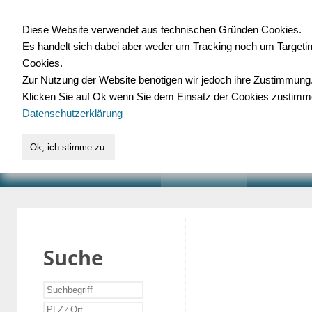
Diese Website verwendet aus technischen Gründen Cookies.
Es handelt sich dabei aber weder um Tracking noch um Targeti
Gewerbedatenbank.o
Cookies.
Zur Nutzung der Website benötigen wir jedoch ihre Zustimmung
für Handwerk, Dienstleist
Klicken Sie auf Ok wenn Sie dem Einsatz der Cookies zustimm
Datenschutzerklärung
Ok, ich stimme zu.
START
SUCHE
VERZEICHNIS
AKTUELLE
Suche