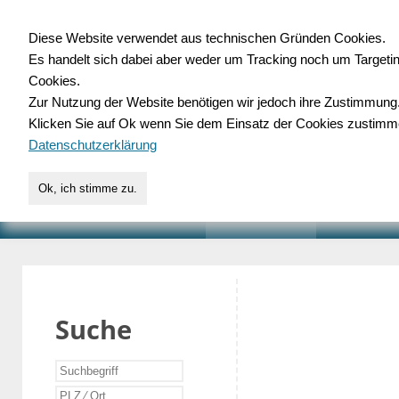
Diese Website verwendet aus technischen Gründen Cookies.
Es handelt sich dabei aber weder um Tracking noch um Targeti
Gewerbedatenbank.o
Cookies.
Zur Nutzung der Website benötigen wir jedoch ihre Zustimmung
für Handwerk, Dienstleist
Klicken Sie auf Ok wenn Sie dem Einsatz der Cookies zustimm
Datenschutzerklärung
Ok, ich stimme zu.
START
SUCHE
VERZEICHNIS
AKTUELLE
Suche