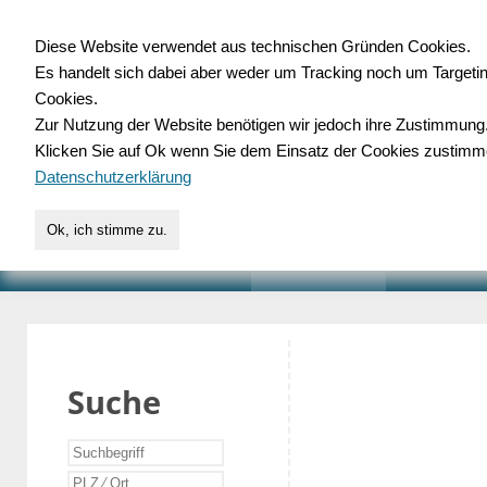
Diese Website verwendet aus technischen Gründen Cookies.
Es handelt sich dabei aber weder um Tracking noch um Targeti
Gewerbedatenbank.o
Cookies.
Zur Nutzung der Website benötigen wir jedoch ihre Zustimmung
für Handwerk, Dienstleist
Klicken Sie auf Ok wenn Sie dem Einsatz der Cookies zustimm
Datenschutzerklärung
Ok, ich stimme zu.
START
SUCHE
VERZEICHNIS
AKTUELLE
Suche