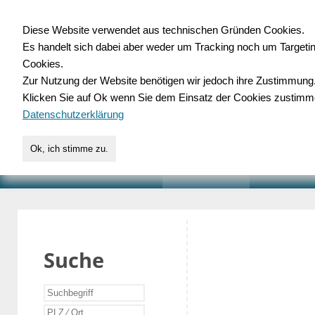
Diese Website verwendet aus technischen Gründen Cookies.
Es handelt sich dabei aber weder um Tracking noch um Targeti
Gewerbedatenbank.o
Cookies.
Zur Nutzung der Website benötigen wir jedoch ihre Zustimmung
für Handwerk, Dienstleist
Klicken Sie auf Ok wenn Sie dem Einsatz der Cookies zustimm
Datenschutzerklärung
Ok, ich stimme zu.
START
SUCHE
VERZEICHNIS
AKTUELLE
Suche