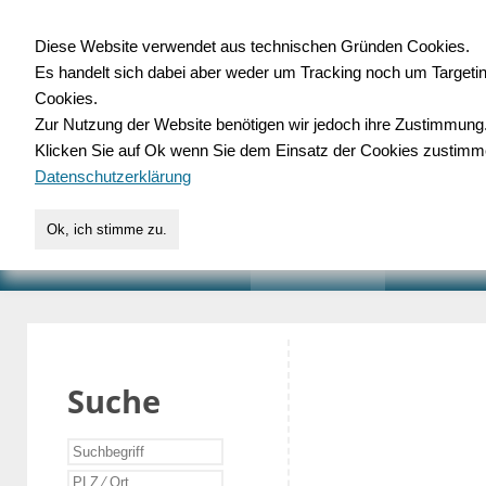
Diese Website verwendet aus technischen Gründen Cookies.
Es handelt sich dabei aber weder um Tracking noch um Targeti
Gewerbedatenbank.o
Cookies.
Zur Nutzung der Website benötigen wir jedoch ihre Zustimmung
für Handwerk, Dienstleist
Klicken Sie auf Ok wenn Sie dem Einsatz der Cookies zustimm
Datenschutzerklärung
Ok, ich stimme zu.
START
SUCHE
VERZEICHNIS
AKTUELLE
Suche