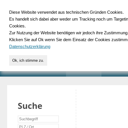
Diese Website verwendet aus technischen Gründen Cookies.
Es handelt sich dabei aber weder um Tracking noch um Targeti
Gewerbedatenbank.o
Cookies.
Zur Nutzung der Website benötigen wir jedoch ihre Zustimmung
für Handwerk, Dienstleist
Klicken Sie auf Ok wenn Sie dem Einsatz der Cookies zustimm
Datenschutzerklärung
Ok, ich stimme zu.
START
SUCHE
VERZEICHNIS
AKTUELLE
Suche