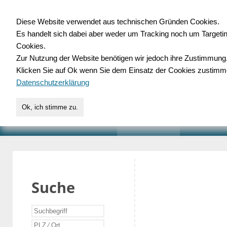
Diese Website verwendet aus technischen Gründen Cookies.
Es handelt sich dabei aber weder um Tracking noch um Targeti
Gewerbedatenbank.o
Cookies.
Zur Nutzung der Website benötigen wir jedoch ihre Zustimmung
für Handwerk, Dienstleist
Klicken Sie auf Ok wenn Sie dem Einsatz der Cookies zustimm
Datenschutzerklärung
Ok, ich stimme zu.
START
SUCHE
VERZEICHNIS
AKTUELLE
Suche