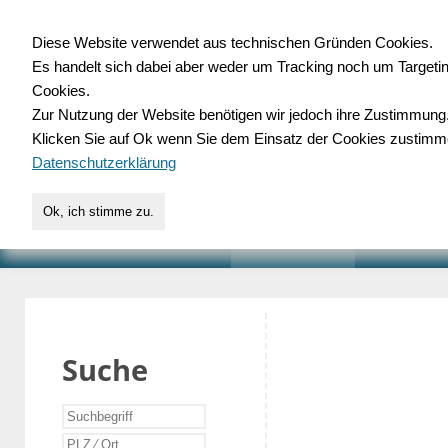
Diese Website verwendet aus technischen Gründen Cookies.
Es handelt sich dabei aber weder um Tracking noch um Targeti
Gewerbedatenbank.o
Cookies.
Zur Nutzung der Website benötigen wir jedoch ihre Zustimmung
für Handwerk, Dienstleist
Klicken Sie auf Ok wenn Sie dem Einsatz der Cookies zustimm
Datenschutzerklärung
Ok, ich stimme zu.
START
SUCHE
VERZEICHNIS
AKTUELLE
Suche