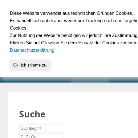
Diese Website verwendet aus technischen Gründen Cookies.
Es handelt sich dabei aber weder um Tracking noch um Targeti
Gewerbedatenbank.o
Cookies.
Zur Nutzung der Website benötigen wir jedoch ihre Zustimmung
für Handwerk, Dienstleist
Klicken Sie auf Ok wenn Sie dem Einsatz der Cookies zustimm
Datenschutzerklärung
Ok, ich stimme zu.
START
SUCHE
VERZEICHNIS
AKTUELLE
Suche