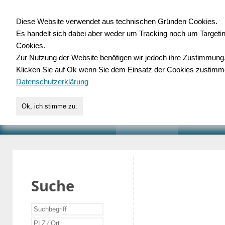
Diese Website verwendet aus technischen Gründen Cookies.
Es handelt sich dabei aber weder um Tracking noch um Targeti
Gewerbedatenbank.o
Cookies.
Zur Nutzung der Website benötigen wir jedoch ihre Zustimmung
für Handwerk, Dienstleist
Klicken Sie auf Ok wenn Sie dem Einsatz der Cookies zustimm
Datenschutzerklärung
Ok, ich stimme zu.
START
SUCHE
VERZEICHNIS
AKTUELLE
Suche