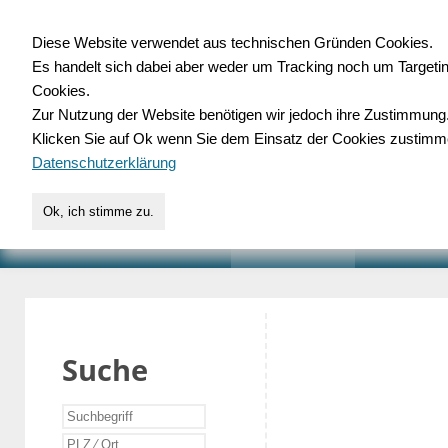
Diese Website verwendet aus technischen Gründen Cookies.
Es handelt sich dabei aber weder um Tracking noch um Targeti
Gewerbedatenbank.o
Cookies.
Zur Nutzung der Website benötigen wir jedoch ihre Zustimmung
für Handwerk, Dienstleist
Klicken Sie auf Ok wenn Sie dem Einsatz der Cookies zustimm
Datenschutzerklärung
Ok, ich stimme zu.
START
SUCHE
VERZEICHNIS
AKTUELLE
Suche