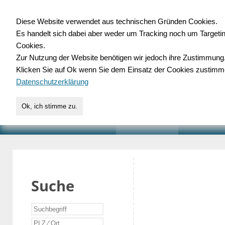
Diese Website verwendet aus technischen Gründen Cookies.
Es handelt sich dabei aber weder um Tracking noch um Targeti
Gewerbedatenbank.o
Cookies.
Zur Nutzung der Website benötigen wir jedoch ihre Zustimmung
für Handwerk, Dienstleist
Klicken Sie auf Ok wenn Sie dem Einsatz der Cookies zustimm
Datenschutzerklärung
Ok, ich stimme zu.
START
SUCHE
VERZEICHNIS
AKTUELLE
Suche