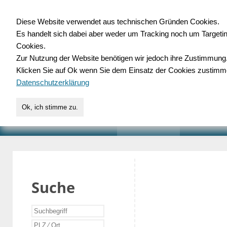
Diese Website verwendet aus technischen Gründen Cookies.
Es handelt sich dabei aber weder um Tracking noch um Targeti
Gewerbedatenbank.o
Cookies.
Zur Nutzung der Website benötigen wir jedoch ihre Zustimmung
für Handwerk, Dienstleist
Klicken Sie auf Ok wenn Sie dem Einsatz der Cookies zustimm
Datenschutzerklärung
Ok, ich stimme zu.
START
SUCHE
VERZEICHNIS
AKTUELLE
Suche