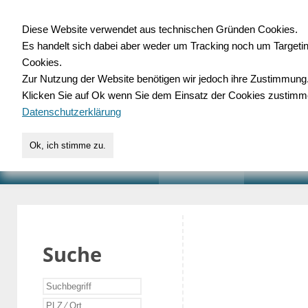
Diese Website verwendet aus technischen Gründen Cookies.
Es handelt sich dabei aber weder um Tracking noch um Targeti
Gewerbedatenbank.o
Cookies.
Zur Nutzung der Website benötigen wir jedoch ihre Zustimmung
für Handwerk, Dienstleist
Klicken Sie auf Ok wenn Sie dem Einsatz der Cookies zustimm
Datenschutzerklärung
Ok, ich stimme zu.
START
SUCHE
VERZEICHNIS
AKTUELLE
Suche