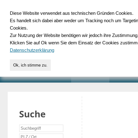
Diese Website verwendet aus technischen Gründen Cookies.
Es handelt sich dabei aber weder um Tracking noch um Targeti
Gewerbedatenbank.o
Cookies.
Zur Nutzung der Website benötigen wir jedoch ihre Zustimmung
für Handwerk, Dienstleist
Klicken Sie auf Ok wenn Sie dem Einsatz der Cookies zustimm
Datenschutzerklärung
Ok, ich stimme zu.
START
SUCHE
VERZEICHNIS
AKTUELLE
Suche