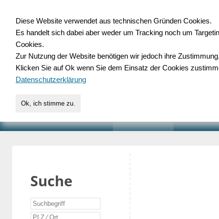
Diese Website verwendet aus technischen Gründen Cookies.
Es handelt sich dabei aber weder um Tracking noch um Targeti
Gewerbedatenbank.o
Cookies.
Zur Nutzung der Website benötigen wir jedoch ihre Zustimmung
für Handwerk, Dienstleist
Klicken Sie auf Ok wenn Sie dem Einsatz der Cookies zustimm
Datenschutzerklärung
Ok, ich stimme zu.
START
SUCHE
VERZEICHNIS
AKTUELLE
Suche