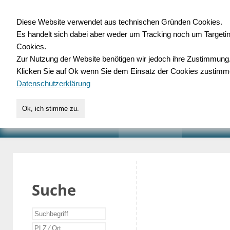
Diese Website verwendet aus technischen Gründen Cookies.
Es handelt sich dabei aber weder um Tracking noch um Targeti
Gewerbedatenbank.o
Cookies.
Zur Nutzung der Website benötigen wir jedoch ihre Zustimmung
für Handwerk, Dienstleist
Klicken Sie auf Ok wenn Sie dem Einsatz der Cookies zustimm
Datenschutzerklärung
Ok, ich stimme zu.
START
SUCHE
VERZEICHNIS
AKTUELLE
Suche