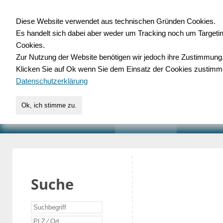
Diese Website verwendet aus technischen Gründen Cookies.
Es handelt sich dabei aber weder um Tracking noch um Targeti
Gewerbedatenbank.o
Cookies.
Zur Nutzung der Website benötigen wir jedoch ihre Zustimmung
für Handwerk, Dienstleist
Klicken Sie auf Ok wenn Sie dem Einsatz der Cookies zustimm
Datenschutzerklärung
Ok, ich stimme zu.
START
SUCHE
VERZEICHNIS
AKTUELLE
Suche