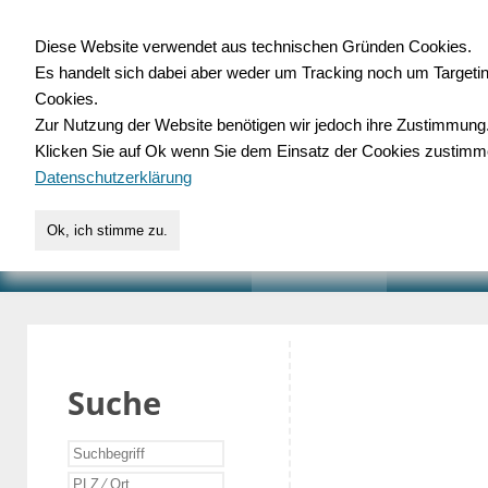
Diese Website verwendet aus technischen Gründen Cookies.
Es handelt sich dabei aber weder um Tracking noch um Targeti
Gewerbedatenbank.o
Cookies.
Zur Nutzung der Website benötigen wir jedoch ihre Zustimmung
für Handwerk, Dienstleist
Klicken Sie auf Ok wenn Sie dem Einsatz der Cookies zustimm
Datenschutzerklärung
Ok, ich stimme zu.
START
SUCHE
VERZEICHNIS
AKTUELLE
Suche