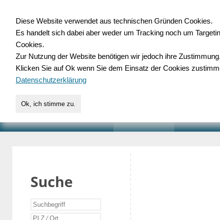
Diese Website verwendet aus technischen Gründen Cookies.
Es handelt sich dabei aber weder um Tracking noch um Targeti
Gewerbedatenbank.o
Cookies.
Zur Nutzung der Website benötigen wir jedoch ihre Zustimmung
für Handwerk, Dienstleist
Klicken Sie auf Ok wenn Sie dem Einsatz der Cookies zustimm
Datenschutzerklärung
Ok, ich stimme zu.
START
SUCHE
VERZEICHNIS
AKTUELLE
Suche