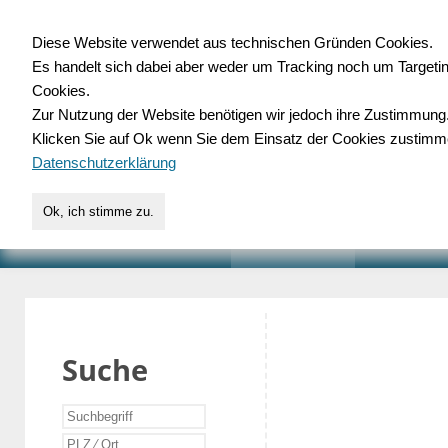
Diese Website verwendet aus technischen Gründen Cookies.
Es handelt sich dabei aber weder um Tracking noch um Targeti
Gewerbedatenbank.o
Cookies.
Zur Nutzung der Website benötigen wir jedoch ihre Zustimmung
für Handwerk, Dienstleist
Klicken Sie auf Ok wenn Sie dem Einsatz der Cookies zustimm
Datenschutzerklärung
Ok, ich stimme zu.
START
SUCHE
VERZEICHNIS
AKTUELLE
Suche