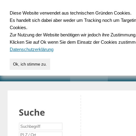
Diese Website verwendet aus technischen Gründen Cookies.
Es handelt sich dabei aber weder um Tracking noch um Targeti
Gewerbedatenbank.o
Cookies.
Zur Nutzung der Website benötigen wir jedoch ihre Zustimmung
für Handwerk, Dienstleist
Klicken Sie auf Ok wenn Sie dem Einsatz der Cookies zustimm
Datenschutzerklärung
Ok, ich stimme zu.
START
SUCHE
VERZEICHNIS
AKTUELLE
Suche