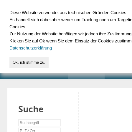
Diese Website verwendet aus technischen Gründen Cookies.
Es handelt sich dabei aber weder um Tracking noch um Targeti
Gewerbedatenbank.o
Cookies.
Zur Nutzung der Website benötigen wir jedoch ihre Zustimmung
für Handwerk, Dienstleist
Klicken Sie auf Ok wenn Sie dem Einsatz der Cookies zustimm
Datenschutzerklärung
Ok, ich stimme zu.
START
SUCHE
VERZEICHNIS
AKTUELLE
Suche