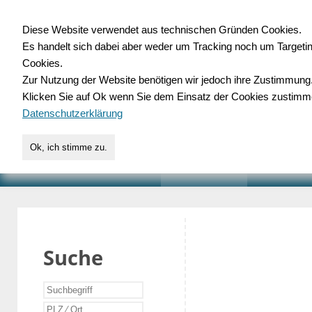
Diese Website verwendet aus technischen Gründen Cookies.
Es handelt sich dabei aber weder um Tracking noch um Targeti
Gewerbedatenbank.o
Cookies.
Zur Nutzung der Website benötigen wir jedoch ihre Zustimmung
für Handwerk, Dienstleist
Klicken Sie auf Ok wenn Sie dem Einsatz der Cookies zustimm
Datenschutzerklärung
Ok, ich stimme zu.
START
SUCHE
VERZEICHNIS
AKTUELLE
Suche