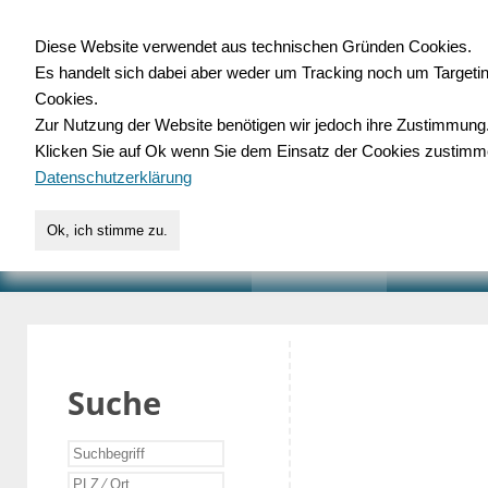
Diese Website verwendet aus technischen Gründen Cookies.
Es handelt sich dabei aber weder um Tracking noch um Targeti
Gewerbedatenbank.o
Cookies.
Zur Nutzung der Website benötigen wir jedoch ihre Zustimmung
für Handwerk, Dienstleist
Klicken Sie auf Ok wenn Sie dem Einsatz der Cookies zustimm
Datenschutzerklärung
Ok, ich stimme zu.
START
SUCHE
VERZEICHNIS
AKTUELLE
Suche