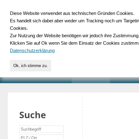
Diese Website verwendet aus technischen Gründen Cookies.
Es handelt sich dabei aber weder um Tracking noch um Targeti
Gewerbedatenbank.o
Cookies.
Zur Nutzung der Website benötigen wir jedoch ihre Zustimmung
für Handwerk, Dienstleist
Klicken Sie auf Ok wenn Sie dem Einsatz der Cookies zustimm
Datenschutzerklärung
Ok, ich stimme zu.
START
SUCHE
VERZEICHNIS
AKTUELLE
Suche