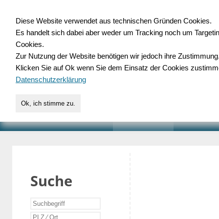
Diese Website verwendet aus technischen Gründen Cookies.
Es handelt sich dabei aber weder um Tracking noch um Targeti
Gewerbedatenbank.o
Cookies.
Zur Nutzung der Website benötigen wir jedoch ihre Zustimmung
für Handwerk, Dienstleist
Klicken Sie auf Ok wenn Sie dem Einsatz der Cookies zustimm
Datenschutzerklärung
Ok, ich stimme zu.
START
SUCHE
VERZEICHNIS
AKTUELLE
Suche