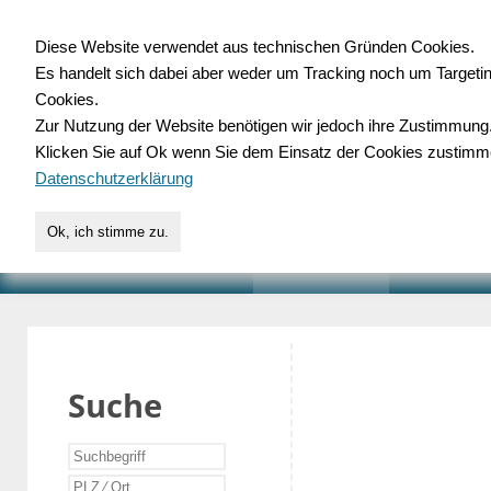
Diese Website verwendet aus technischen Gründen Cookies.
Es handelt sich dabei aber weder um Tracking noch um Targeti
Gewerbedatenbank.o
Cookies.
Zur Nutzung der Website benötigen wir jedoch ihre Zustimmung
für Handwerk, Dienstleist
Klicken Sie auf Ok wenn Sie dem Einsatz der Cookies zustimm
Datenschutzerklärung
Ok, ich stimme zu.
START
SUCHE
VERZEICHNIS
AKTUELLE
Suche