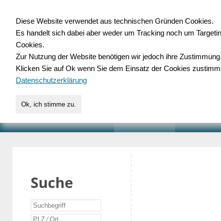
Diese Website verwendet aus technischen Gründen Cookies.
Es handelt sich dabei aber weder um Tracking noch um Targeti
Gewerbedatenbank.o
Cookies.
Zur Nutzung der Website benötigen wir jedoch ihre Zustimmung
für Handwerk, Dienstleist
Klicken Sie auf Ok wenn Sie dem Einsatz der Cookies zustimm
Datenschutzerklärung
Ok, ich stimme zu.
START
SUCHE
VERZEICHNIS
AKTUELLE
Suche