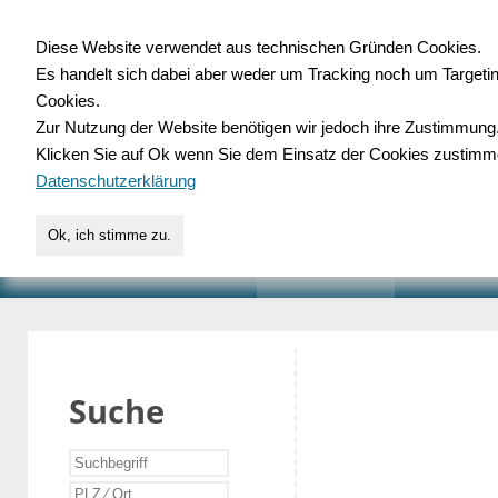
Diese Website verwendet aus technischen Gründen Cookies.
Es handelt sich dabei aber weder um Tracking noch um Targeti
Gewerbedatenbank.o
Cookies.
Zur Nutzung der Website benötigen wir jedoch ihre Zustimmung
für Handwerk, Dienstleist
Klicken Sie auf Ok wenn Sie dem Einsatz der Cookies zustimm
Datenschutzerklärung
Ok, ich stimme zu.
START
SUCHE
VERZEICHNIS
AKTUELLE
Suche