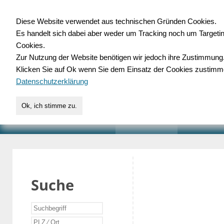
Diese Website verwendet aus technischen Gründen Cookies.
Es handelt sich dabei aber weder um Tracking noch um Targeti
Gewerbedatenbank.o
Cookies.
Zur Nutzung der Website benötigen wir jedoch ihre Zustimmung
für Handwerk, Dienstleist
Klicken Sie auf Ok wenn Sie dem Einsatz der Cookies zustimm
Datenschutzerklärung
Ok, ich stimme zu.
START
SUCHE
VERZEICHNIS
AKTUELLE
Suche