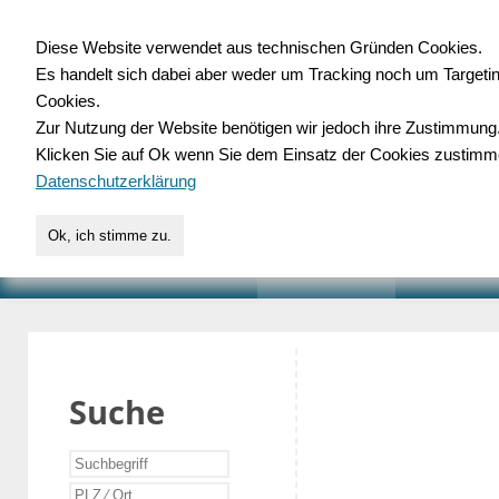
Diese Website verwendet aus technischen Gründen Cookies.
Es handelt sich dabei aber weder um Tracking noch um Targeti
Gewerbedatenbank.o
Cookies.
Zur Nutzung der Website benötigen wir jedoch ihre Zustimmung
für Handwerk, Dienstleist
Klicken Sie auf Ok wenn Sie dem Einsatz der Cookies zustimm
Datenschutzerklärung
Ok, ich stimme zu.
START
SUCHE
VERZEICHNIS
AKTUELLE
Suche