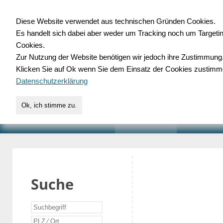
Diese Website verwendet aus technischen Gründen Cookies.
Es handelt sich dabei aber weder um Tracking noch um Targeti
Gewerbedatenbank.o
Cookies.
Zur Nutzung der Website benötigen wir jedoch ihre Zustimmung
für Handwerk, Dienstleist
Klicken Sie auf Ok wenn Sie dem Einsatz der Cookies zustimm
Datenschutzerklärung
Ok, ich stimme zu.
START
SUCHE
VERZEICHNIS
AKTUELLE
Suche