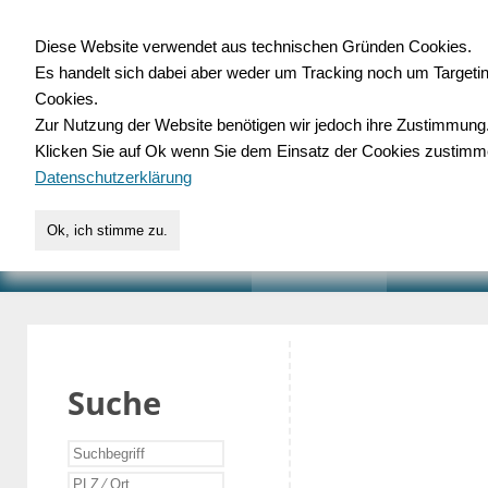
Diese Website verwendet aus technischen Gründen Cookies.
Es handelt sich dabei aber weder um Tracking noch um Targeti
Gewerbedatenbank.o
Cookies.
Zur Nutzung der Website benötigen wir jedoch ihre Zustimmung
für Handwerk, Dienstleist
Klicken Sie auf Ok wenn Sie dem Einsatz der Cookies zustimm
Datenschutzerklärung
Ok, ich stimme zu.
START
SUCHE
VERZEICHNIS
AKTUELLE
Suche