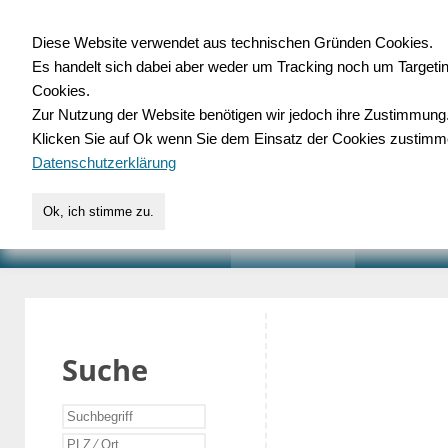
Diese Website verwendet aus technischen Gründen Cookies.
Es handelt sich dabei aber weder um Tracking noch um Targeti
Gewerbedatenbank.o
Cookies.
Zur Nutzung der Website benötigen wir jedoch ihre Zustimmung
für Handwerk, Dienstleist
Klicken Sie auf Ok wenn Sie dem Einsatz der Cookies zustimm
Datenschutzerklärung
Ok, ich stimme zu.
START
SUCHE
VERZEICHNIS
AKTUELLE
Suche