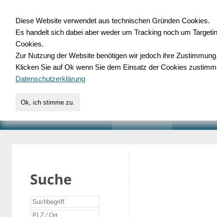
Diese Website verwendet aus technischen Gründen Cookies.
Es handelt sich dabei aber weder um Tracking noch um Targeti
Gewerbedatenbank.o
Cookies.
Zur Nutzung der Website benötigen wir jedoch ihre Zustimmung
für Handwerk, Dienstleist
Klicken Sie auf Ok wenn Sie dem Einsatz der Cookies zustimm
Datenschutzerklärung
Ok, ich stimme zu.
START
SUCHE
VERZEICHNIS
AKTUELLE
Suche