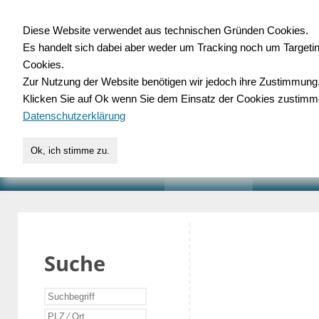
Diese Website verwendet aus technischen Gründen Cookies.
Es handelt sich dabei aber weder um Tracking noch um Targeti
Gewerbedatenbank.o
Cookies.
Zur Nutzung der Website benötigen wir jedoch ihre Zustimmung
für Handwerk, Dienstleist
Klicken Sie auf Ok wenn Sie dem Einsatz der Cookies zustimm
Datenschutzerklärung
Ok, ich stimme zu.
START
SUCHE
VERZEICHNIS
AKTUELLE
Suche