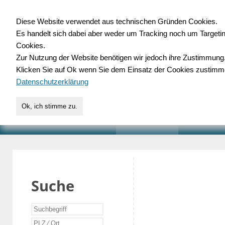
Diese Website verwendet aus technischen Gründen Cookies.
Es handelt sich dabei aber weder um Tracking noch um Targeti
Gewerbedatenbank.o
Cookies.
Zur Nutzung der Website benötigen wir jedoch ihre Zustimmung
für Handwerk, Dienstleist
Klicken Sie auf Ok wenn Sie dem Einsatz der Cookies zustimm
Datenschutzerklärung
Ok, ich stimme zu.
START
SUCHE
VERZEICHNIS
AKTUELLE
Suche