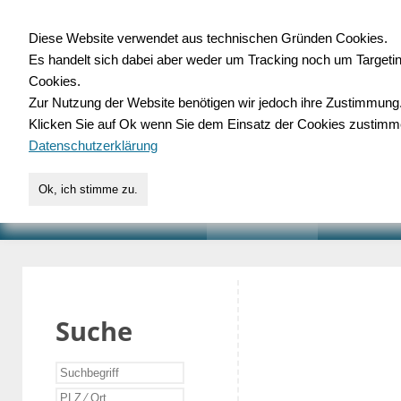
Diese Website verwendet aus technischen Gründen Cookies.
Es handelt sich dabei aber weder um Tracking noch um Targeti
Gewerbedatenbank.o
Cookies.
Zur Nutzung der Website benötigen wir jedoch ihre Zustimmung
für Handwerk, Dienstleist
Klicken Sie auf Ok wenn Sie dem Einsatz der Cookies zustimm
Datenschutzerklärung
Ok, ich stimme zu.
START
SUCHE
VERZEICHNIS
AKTUELLE
Suche