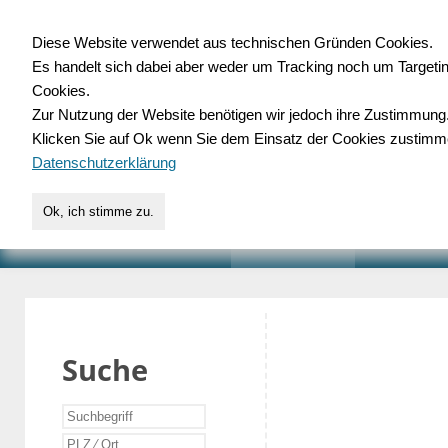
Diese Website verwendet aus technischen Gründen Cookies.
Es handelt sich dabei aber weder um Tracking noch um Targeti
Gewerbedatenbank.o
Cookies.
Zur Nutzung der Website benötigen wir jedoch ihre Zustimmung
für Handwerk, Dienstleist
Klicken Sie auf Ok wenn Sie dem Einsatz der Cookies zustimm
Datenschutzerklärung
Ok, ich stimme zu.
START
SUCHE
VERZEICHNIS
AKTUELLE
Suche