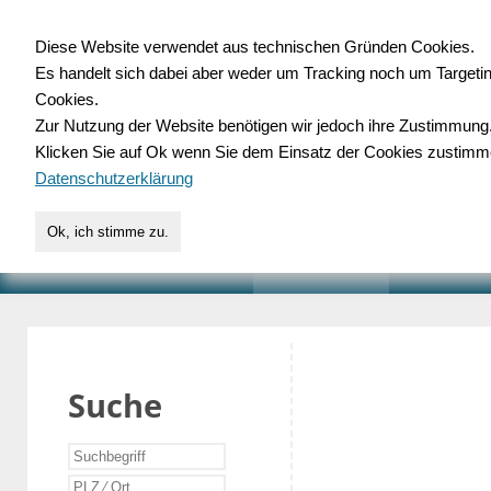
Diese Website verwendet aus technischen Gründen Cookies.
Es handelt sich dabei aber weder um Tracking noch um Targeti
Gewerbedatenbank.o
Cookies.
Zur Nutzung der Website benötigen wir jedoch ihre Zustimmung
für Handwerk, Dienstleist
Klicken Sie auf Ok wenn Sie dem Einsatz der Cookies zustimm
Datenschutzerklärung
Ok, ich stimme zu.
START
SUCHE
VERZEICHNIS
AKTUELLE
Suche