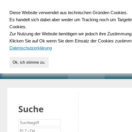
Diese Website verwendet aus technischen Gründen Cookies.
Es handelt sich dabei aber weder um Tracking noch um Targeti
Gewerbedatenbank.o
Cookies.
Zur Nutzung der Website benötigen wir jedoch ihre Zustimmung
für Handwerk, Dienstleist
Klicken Sie auf Ok wenn Sie dem Einsatz der Cookies zustimm
Datenschutzerklärung
Ok, ich stimme zu.
START
SUCHE
VERZEICHNIS
AKTUELLE
Suche