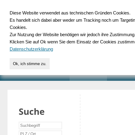
Diese Website verwendet aus technischen Gründen Cookies.
Es handelt sich dabei aber weder um Tracking noch um Targeti
Gewerbedatenbank.o
Cookies.
Zur Nutzung der Website benötigen wir jedoch ihre Zustimmung
für Handwerk, Dienstleist
Klicken Sie auf Ok wenn Sie dem Einsatz der Cookies zustimm
Datenschutzerklärung
Ok, ich stimme zu.
START
SUCHE
VERZEICHNIS
AKTUELLE
Suche