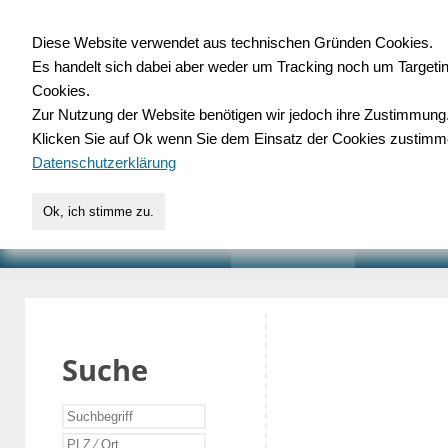
Diese Website verwendet aus technischen Gründen Cookies.
Es handelt sich dabei aber weder um Tracking noch um Targeti
Gewerbedatenbank.o
Cookies.
Zur Nutzung der Website benötigen wir jedoch ihre Zustimmung
für Handwerk, Dienstleist
Klicken Sie auf Ok wenn Sie dem Einsatz der Cookies zustimm
Datenschutzerklärung
Ok, ich stimme zu.
START
SUCHE
VERZEICHNIS
AKTUELLE
Suche