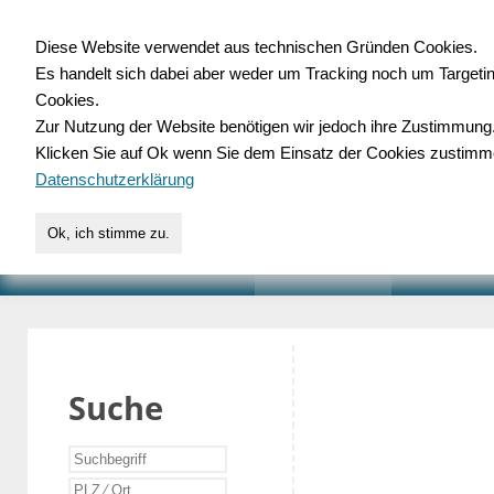
Diese Website verwendet aus technischen Gründen Cookies.
Es handelt sich dabei aber weder um Tracking noch um Targeti
Gewerbedatenbank.o
Cookies.
Zur Nutzung der Website benötigen wir jedoch ihre Zustimmung
für Handwerk, Dienstleist
Klicken Sie auf Ok wenn Sie dem Einsatz der Cookies zustimm
Datenschutzerklärung
Ok, ich stimme zu.
START
SUCHE
VERZEICHNIS
AKTUELLE
Suche